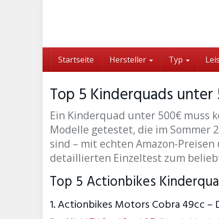
Skip
to
main
content
Startseite
Hersteller
Typ
Lei
Top 5 Kinderquads unter
Ein Kinderquad unter 500€ muss k
Modelle getestet, die im Sommer 
sind – mit echten Amazon-Preisen
detaillierten Einzeltest zum belie
Top 5 Actionbikes Kinderqu
1. Actionbikes Motors Cobra 49cc – D