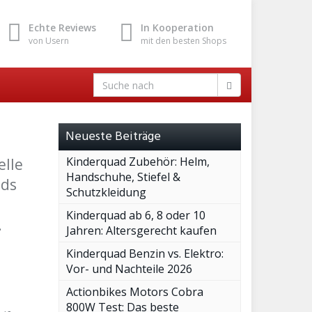
Echte Reviews
In Kooperation
von Usern
mit den besten Shops
Neueste Beiträge
Kinderquad Zubehör: Helm,
elle
Handschuhe, Stiefel &
ads
Schutzkleidung
Kinderquad ab 6, 8 oder 10
.
Jahren: Altersgerecht kaufen
Kinderquad Benzin vs. Elektro:
Vor- und Nachteile 2026
Actionbikes Motors Cobra
800W Test: Das beste