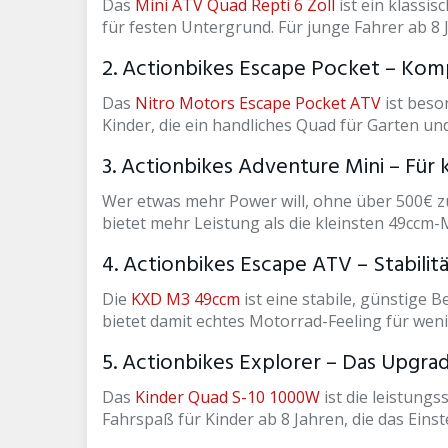
Das
Mini ATV Quad Repti 6 Zoll
ist ein klassis
für festen Untergrund. Für junge Fahrer ab 8 J
2. Actionbikes Escape Pocket – Kom
Das
Nitro Motors Escape Pocket ATV
ist beso
Kinder, die ein handliches Quad für Garten un
3. Actionbikes Adventure Mini – Für
Wer etwas mehr Power will, ohne über 500€ z
bietet mehr Leistung als die kleinsten 49ccm-
4. Actionbikes Escape ATV – Stabilitä
Die
KXD M3 49ccm
ist eine stabile, günstige B
bietet damit echtes Motorrad-Feeling für weni
5. Actionbikes Explorer – Das Upgra
Das
Kinder Quad S-10 1000W
ist die leistung
Fahrspaß für Kinder ab 8 Jahren, die das Eins