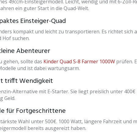
ches 49ccm-Einsteigermodell. Leicht, wendig und mit 6-Zoll-R
ahren ein guter Start in die Quad-Welt.
paktes Einsteiger-Quad
nders kompakt und leicht zu transportieren. Es richtet sich 
d Hof suchen.
 kleine Abenteurer
u gehen, sollte das
Kinder Quad S-8 Farmer 1000W
prüfen. E
Modelle und ist dabei wartungsarm.
t trifft Wendigkeit
enzin-Alternative mit E-Starter. Sie liegt preislich unter 400€
g Geld.
de für Fortgeschrittene
sstärkste Wahl unter 500€. 1000 Watt, längere Fahrzeit und 
teigermodell bereits ausgereizt haben.