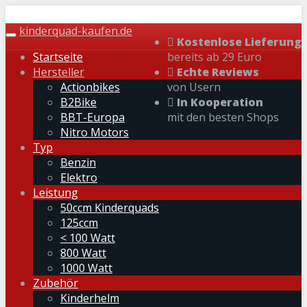
Skip
to
kinderquad-kaufen.de
Toggle
Kostenlose Lieferung
main
navigation
Startseite
bereits ab 29 Euro
content
Hersteller
Echte Reviews
Actionbikes
von Usern
B2Bike
In Kooperation
BBT-Europa
mit den besten Shops
Nitro Motors
Typ
Benzin
Elektro
Leistung
50ccm Kinderquads
125ccm
< 100 Watt
800 Watt
1000 Watt
Zubehör
Kinderhelm