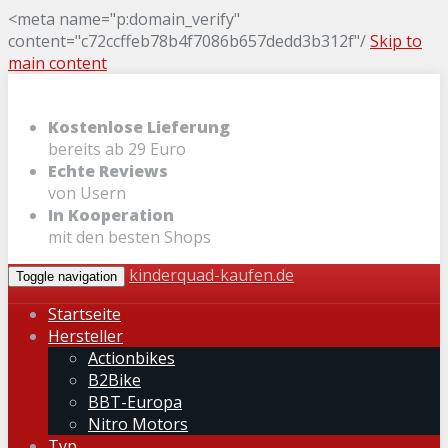
<meta name="p:domain_verify"
content="c72ccffeb78b4f7086b657dedd3b312f"/
Skip to
main content
Kostenlose Lieferung
bereits ab 29 Euro
Echte Reviews
von Usern
In Kooperation
mit den besten Shops
kinderquad-kaufen.de
Toggle navigation
Startseite
Hersteller
Actionbikes
B2Bike
BBT-Europa
Nitro Motors
Typ