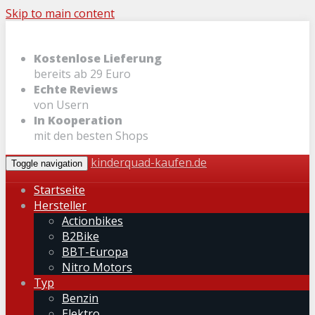
Skip to main content
Kostenlose Lieferung
bereits ab 29 Euro
Echte Reviews
von Usern
In Kooperation
mit den besten Shops
kinderquad-kaufen.de
Toggle navigation
Startseite
Hersteller
Actionbikes
B2Bike
BBT-Europa
Nitro Motors
Typ
Benzin
Elektro