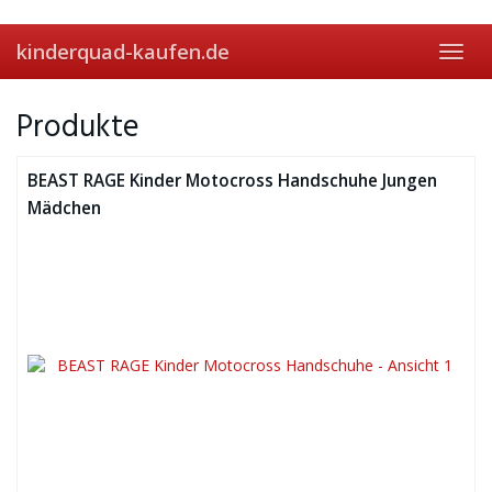
Skip
to
kinderquad-kaufen.de
main
Toggl
content
navig
Produkte
BEAST RAGE Kinder Motocross Handschuhe Jungen
Mädchen