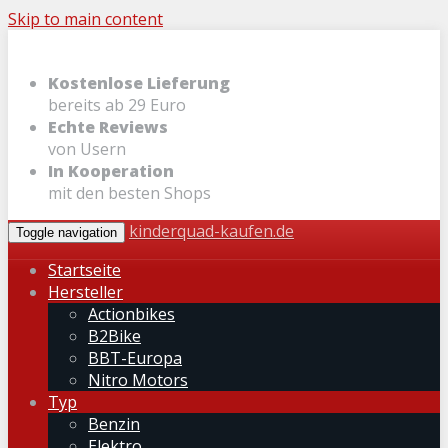
Skip to main content
Kostenlose Lieferung
bereits ab 29 Euro
Echte Reviews
von Usern
In Kooperation
mit den besten Shops
kinderquad-kaufen.de
Toggle navigation
Startseite
Hersteller
Actionbikes
B2Bike
BBT-Europa
Nitro Motors
Typ
Benzin
Elektro